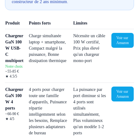
constructeur de 2 ans minimum.
Produit
Points forts
Limites
Chargeur
Charge simultanée
Nécessite un câble
Voir sur
GaN 100
laptop + smartphone,
100 W certifié,
Amazon
W USB-
Compact malgré la
Prix plus élevé
C
puissance, Bonne
qu'un chargeur
multiport
dissipation thermique
mono-port
Notre choix
~55-85 €
★
4.5
/5
Chargeur
4 ports pour charger
La puissance par
Voir sur
GaN 100
toute une famille
port diminue si les
Amazon
W 4
d'appareils, Puissance
4 ports sont
ports
répartie
utilisés
~60-90 €
intelligemment selon
simultanément,
★
4
/5
les besoins, Remplace
Plus volumineux
plusieurs adaptateurs
qu'un modèle 1-2
de bureau
ports