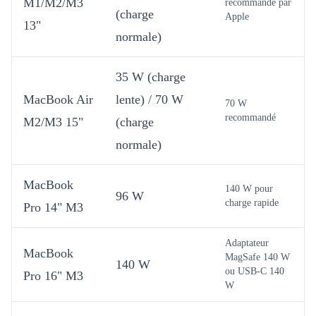
M1/M2/M3
recommandé par
(charge
Apple
13"
normale)
35 W (charge
MacBook Air
lente) / 70 W
70 W
recommandé
M2/M3 15"
(charge
normale)
MacBook
140 W pour
96 W
charge rapide
Pro 14" M3
Adaptateur
MacBook
MagSafe 140 W
140 W
ou USB-C 140
Pro 16" M3
W