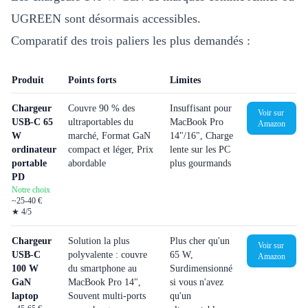
UGREEN sont désormais accessibles.
Comparatif des trois paliers les plus demandés :
Produit
Points forts
Limites
Chargeur
Couvre 90 % des
Insuffisant pour
Voir sur
USB-C 65
ultraportables du
MacBook Pro
Amazon
W
marché, Format GaN
14"/16", Charge
ordinateur
compact et léger, Prix
lente sur les PC
portable
abordable
plus gourmands
PD
Notre choix
~25-40 €
★
4
/5
Chargeur
Solution la plus
Plus cher qu'un
Voir sur
USB-C
polyvalente : couvre
65 W,
Amazon
100 W
du smartphone au
Surdimensionné
GaN
MacBook Pro 14",
si vous n'avez
laptop
Souvent multi-ports
qu'un