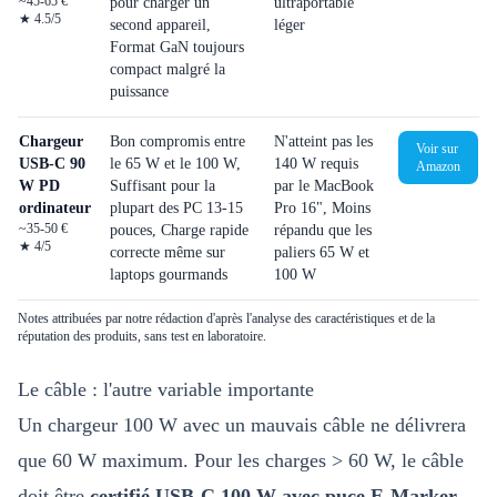
~45-65 €
pour charger un
ultraportable
★
4.5
/5
second appareil,
léger
Format GaN toujours
compact malgré la
puissance
Chargeur
Bon compromis entre
N'atteint pas les
Voir sur
USB-C 90
le 65 W et le 100 W,
140 W requis
Amazon
W PD
Suffisant pour la
par le MacBook
ordinateur
plupart des PC 13-15
Pro 16", Moins
~35-50 €
pouces, Charge rapide
répandu que les
★
4
/5
correcte même sur
paliers 65 W et
laptops gourmands
100 W
Notes attribuées par notre rédaction d'après l'analyse des caractéristiques et de la
réputation des produits, sans test en laboratoire.
Le câble : l'autre variable importante
Un chargeur 100 W avec un mauvais câble ne délivrera
que 60 W maximum. Pour les charges > 60 W, le câble
doit être
certifié USB-C 100 W avec puce E-Marker
.