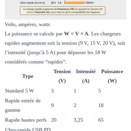
Volts, ampères, watts
La puissance se calcule par
W = V × A
. Les chargeurs
rapides augmentent soit la tension (9 V, 15 V, 20 V), soit
l’intensité (jusqu’à 5 A) pour dépasser les 18 W
considérés comme “rapides”.
Tension
Intensité
Puissance
Type
(V)
(A)
(W)
Standard 5 W
5
1
5
Rapide entrée de
9
2
18
gamme
Rapide hautes perfs
20
3,25
65
Ultra-rapide USB PD