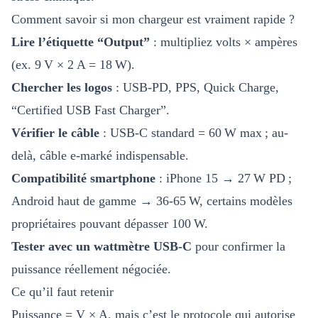
Comment savoir si mon chargeur est vraiment rapide ?
Lire l’étiquette “Output”
: multipliez volts × ampères
(ex. 9 V × 2 A = 18 W).
Chercher les logos
: USB-PD, PPS, Quick Charge,
“Certified USB Fast Charger”.
Vérifier le câble
: USB-C standard = 60 W max ; au-
delà, câble e-marké indispensable.
Compatibilité smartphone
: iPhone 15 → 27 W PD ;
Android haut de gamme → 36-65 W, certains modèles
propriétaires pouvant dépasser 100 W.
Tester avec un wattmètre USB-C
pour confirmer la
puissance réellement négociée.
Ce qu’il faut retenir
Puissance = V × A, mais c’est le protocole qui autorise