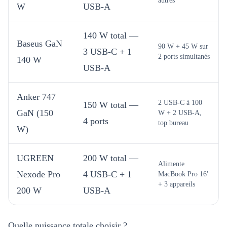
autres
W
USB-A
140 W total —
Baseus GaN
90 W + 45 W sur
3 USB-C + 1
2 ports simultanés
140 W
USB-A
Anker 747
2 USB-C à 100
150 W total —
GaN (150
W + 2 USB-A,
4 ports
top bureau
W)
UGREEN
200 W total —
Alimente
Nexode Pro
4 USB-C + 1
MacBook Pro 16'
+ 3 appareils
200 W
USB-A
Quelle puissance totale choisir ?