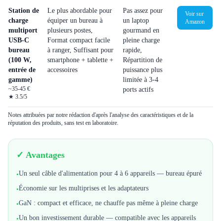
Station de
Le plus abordable pour
Pas assez pour
Voir sur
charge
équiper un bureau à
un laptop
Amazon
multiport
plusieurs postes,
gourmand en
USB-C
Format compact facile
pleine charge
bureau
à ranger, Suffisant pour
rapide,
(100 W,
smartphone + tablette +
Répartition de
entrée de
accessoires
puissance plus
gamme)
limitée à 3-4
~35-45 €
ports actifs
★
3.5
/5
Notes attribuées par notre rédaction d'après l'analyse des caractéristiques et de la
réputation des produits, sans test en laboratoire.
✓ Avantages
Un seul câble d'alimentation pour 4 à 6 appareils — bureau épuré
•
Économie sur les multiprises et les adaptateurs
•
GaN : compact et efficace, ne chauffe pas même à pleine charge
•
Un bon investissement durable — compatible avec les appareils
•