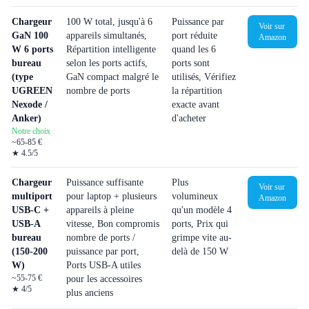
Chargeur
100 W total, jusqu'à 6
Puissance par
Voir sur
GaN 100
appareils simultanés,
port réduite
Amazon
W 6 ports
Répartition intelligente
quand les 6
bureau
selon les ports actifs,
ports sont
(type
GaN compact malgré le
utilisés, Vérifiez
UGREEN
nombre de ports
la répartition
Nexode /
exacte avant
Anker)
d'acheter
Notre choix
~65-85 €
★
4.5
/5
Chargeur
Puissance suffisante
Plus
Voir sur
multiport
pour laptop + plusieurs
volumineux
Amazon
USB-C +
appareils à pleine
qu'un modèle 4
USB-A
vitesse, Bon compromis
ports, Prix qui
bureau
nombre de ports /
grimpe vite au-
(150-200
puissance par port,
delà de 150 W
W)
Ports USB-A utiles
~55-75 €
pour les accessoires
★
4
/5
plus anciens